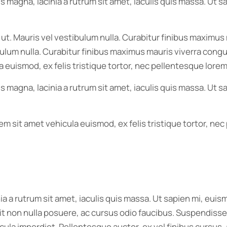
s magna, lacinia a rutrum sit amet, iaculis quis massa. Ut
r ut. Mauris vel vestibulum nulla. Curabitur finibus maxim
tibulum nulla. Curabitur finibus maximus mauris viverra congu
 euismod, ex felis tristique tortor, nec pellentesque lorem
s magna, lacinia a rutrum sit amet, iaculis quis massa. Ut
orem sit amet vehicula euismod, ex felis tristique tortor, n
nia a rutrum sit amet, iaculis quis massa. Ut sapien mi, eu
t non nulla posuere, ac cursus odio faucibus. Suspendisse i
cula imperdiet. Pellentesque auctor, ex vel finibus cursus