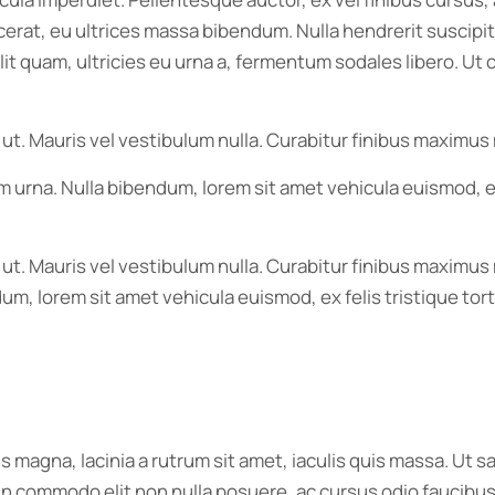
at, eu ultrices massa bibendum. Nulla hendrerit suscipit nis
 quam, ultricies eu urna a, fermentum sodales libero. Ut co
 ut. Mauris vel vestibulum nulla. Curabitur finibus maximus
im urna. Nulla bibendum, lorem sit amet vehicula euismod, e
r ut. Mauris vel vestibulum nulla. Curabitur finibus maxim
endum, lorem sit amet vehicula euismod, ex felis tristique t
s magna, lacinia a rutrum sit amet, iaculis quis massa. Ut
in commodo elit non nulla posuere, ac cursus odio faucibus.