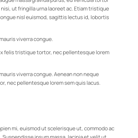
i, ut fringilla urna laoreet ac. Etiam tristique
ngue nisl euismod, sagittis lectus id, lobortis
 mauris viverra congue.
x felis tristique tortor, nec pellentesque lorem
us mauris viverra congue. Aenean non neque
ortor, nec pellentesque lorem sem quis lacus.
 sapien mi, euismod ut scelerisque ut, commodo ac
 Suspendisse ipsum massa, lacinia et velit ut,