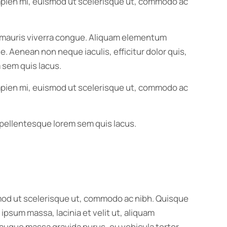
 sapien mi, euismod ut scelerisque ut, commodo ac
us mauris viverra congue. Aliquam elementum
e. Aenean non neque iaculis, efficitur dolor quis,
 sem quis lacus.
 sapien mi, euismod ut scelerisque ut, commodo ac
ec pellentesque lorem sem quis lacus.
ismod ut scelerisque ut, commodo ac nibh. Quisque
psum massa, lacinia et velit ut, aliquam
, augue massa gravida purus, eu vehicula tortor