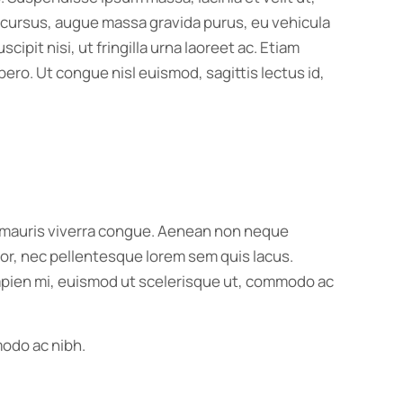
s cursus, augue massa gravida purus, eu vehicula
pit nisi, ut fringilla urna laoreet ac. Etiam
ero. Ut congue nisl euismod, sagittis lectus id,
us mauris viverra congue. Aenean non neque
ortor, nec pellentesque lorem sem quis lacus.
 sapien mi, euismod ut scelerisque ut, commodo ac
modo ac nibh.