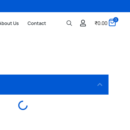
0
₹
0.00
About Us
Contact