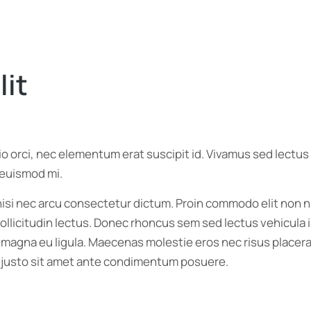
lit
dio orci, nec elementum erat suscipit id. Vivamus sed lect
 euismod mi.
 nisi nec arcu consectetur dictum. Proin commodo elit non n
sollicitudin lectus. Donec rhoncus sem sed lectus vehicula 
 magna eu ligula. Maecenas molestie eros nec risus placera
ique justo sit amet ante condimentum posuere.