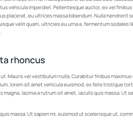
tus vehicula imperdiet. Pellentesque auctor, ex vel finibu
 placerat, eu ultrices massa bibendum. Nulla hendrerit susci
sque velit quam, ultricies eu urna a, fermentum sodales lib
.
rta rhoncus
r ut. Mauris vel vestibulum nulla. Curabitur finibus maxim
endum, lorem sit amet vehicula euismod, ex felis tristique t
s magna, lacinia a rutrum sit amet, iaculis quis massa. Ut
is quis massa. Ut sapien mi, euismod ut scelerisque ut, com