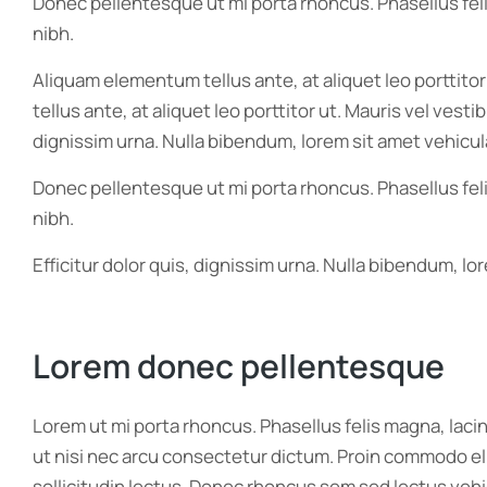
Donec pellentesque ut mi porta rhoncus. Phasellus feli
nibh.
Aliquam elementum tellus ante, at aliquet leo porttito
tellus ante, at aliquet leo porttitor ut. Mauris vel ves
dignissim urna. Nulla bibendum, lorem sit amet vehicula
Donec pellentesque ut mi porta rhoncus. Phasellus feli
nibh.
Efficitur dolor quis, dignissim urna. Nulla bibendum, l
Lorem donec pellentesque
Lorem ut mi porta rhoncus. Phasellus felis magna, laci
ut nisi nec arcu consectetur dictum. Proin commodo eli
sollicitudin lectus. Donec rhoncus sem sed lectus vehi